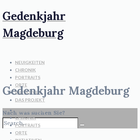
Gedenkjahr
Magdeburg
NEUIGKEITEN
CHRONIK
PORTRAITS
ORTE
Gedenkjahr Magdeburg
INITIATIVEN
DAS PROJEKT
NEUIGKEITEN
Nach was suchen Sie?
CHRONIK
PORTRAITS
ORTE