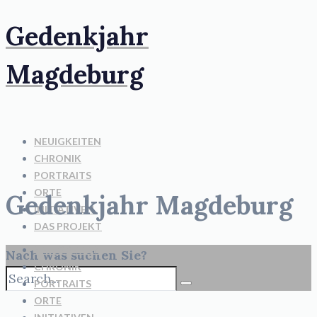
Gedenkjahr
Magdeburg
NEUIGKEITEN
CHRONIK
PORTRAITS
ORTE
Gedenkjahr Magdeburg
INITIATIVEN
DAS PROJEKT
NEUIGKEITEN
Nach was suchen Sie?
CHRONIK
PORTRAITS
ORTE