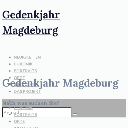
Gedenkjahr
Magdeburg
NEUIGKEITEN
CHRONIK
PORTRAITS
ORTE
Gedenkjahr Magdeburg
INITIATIVEN
DAS PROJEKT
NEUIGKEITEN
Nach was suchen Sie?
CHRONIK
PORTRAITS
ORTE