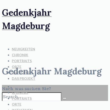
Gedenkjahr
Magdeburg
NEUIGKEITEN
CHRONIK
PORTRAITS
ORTE
Gedenkjahr Magdeburg
INITIATIVEN
DAS PROJEKT
NEUIGKEITEN
Nach was suchen Sie?
CHRONIK
PORTRAITS
ORTE