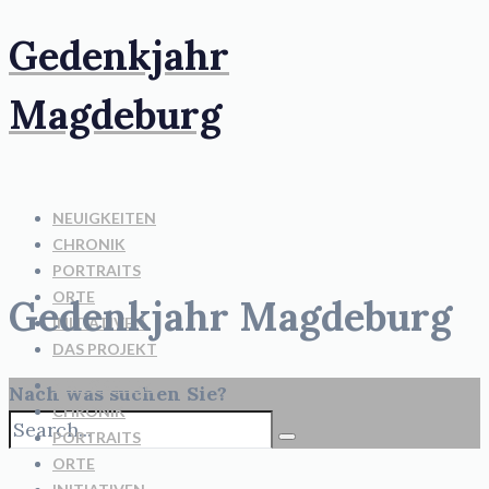
Gedenkjahr
Magdeburg
NEUIGKEITEN
CHRONIK
PORTRAITS
ORTE
Gedenkjahr Magdeburg
INITIATIVEN
DAS PROJEKT
NEUIGKEITEN
Nach was suchen Sie?
CHRONIK
PORTRAITS
ORTE