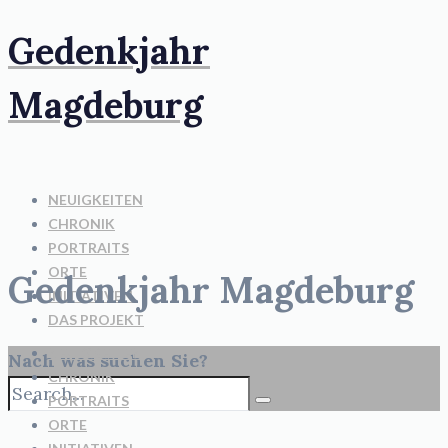
Gedenkjahr
Magdeburg
NEUIGKEITEN
CHRONIK
PORTRAITS
ORTE
Gedenkjahr Magdeburg
INITIATIVEN
DAS PROJEKT
NEUIGKEITEN
Nach was suchen Sie?
CHRONIK
PORTRAITS
ORTE