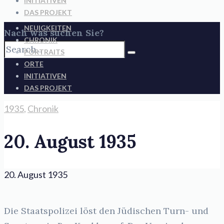
INITIATIVEN
DAS PROJEKT
NEUIGKEITEN
Nach was suchen Sie?
CHRONIK
PORTRAITS
ORTE
INITIATIVEN
DAS PROJEKT
1935
,
Chronik
20. August 1935
20. August 1935
Die Staatspolizei löst den Jüdischen Turn- und