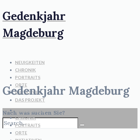
Gedenkjahr
Magdeburg
NEUIGKEITEN
CHRONIK
PORTRAITS
ORTE
Gedenkjahr Magdeburg
INITIATIVEN
DAS PROJEKT
NEUIGKEITEN
Nach was suchen Sie?
CHRONIK
PORTRAITS
ORTE