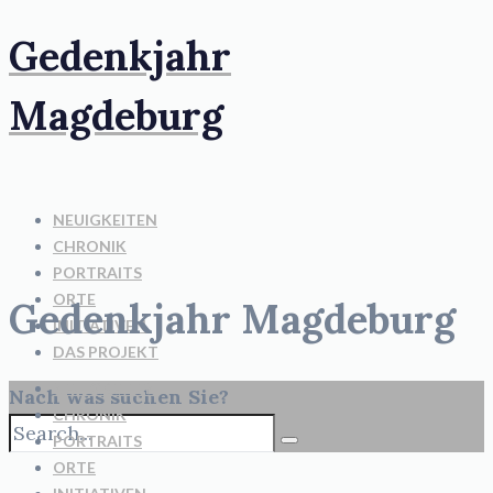
Gedenkjahr
Magdeburg
NEUIGKEITEN
CHRONIK
PORTRAITS
ORTE
Gedenkjahr Magdeburg
INITIATIVEN
DAS PROJEKT
NEUIGKEITEN
Nach was suchen Sie?
CHRONIK
PORTRAITS
ORTE