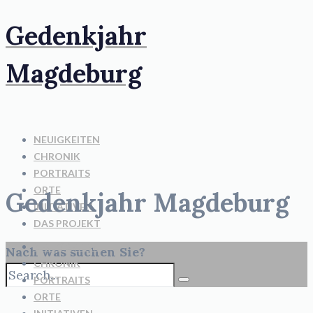
Gedenkjahr
Magdeburg
NEUIGKEITEN
CHRONIK
PORTRAITS
ORTE
Gedenkjahr Magdeburg
INITIATIVEN
DAS PROJEKT
NEUIGKEITEN
Nach was suchen Sie?
CHRONIK
PORTRAITS
ORTE