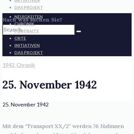
INITIATIVEN
DAS PROJEKT
NEUIGKEITEN
Nach was suchen Sie?
CHRONIK
PORTRAITS
ORTE
INITIATIVEN
DAS PROJEKT
1942
,
Chronik
25. November 1942
25. November 1942
Mit dem “Transport XX/2” werden 76 Jüdinnen