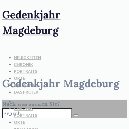
Gedenkjahr
Magdeburg
NEUIGKEITEN
CHRONIK
PORTRAITS
ORTE
Gedenkjahr Magdeburg
INITIATIVEN
DAS PROJEKT
NEUIGKEITEN
Nach was suchen Sie?
CHRONIK
PORTRAITS
ORTE