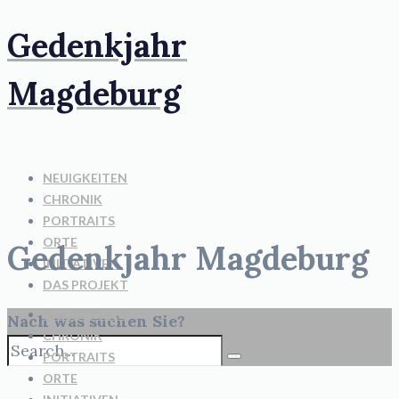
Gedenkjahr
Magdeburg
NEUIGKEITEN
CHRONIK
PORTRAITS
ORTE
Gedenkjahr Magdeburg
INITIATIVEN
DAS PROJEKT
NEUIGKEITEN
Nach was suchen Sie?
CHRONIK
PORTRAITS
ORTE