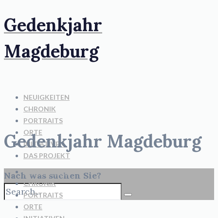
Gedenkjahr
Magdeburg
NEUIGKEITEN
CHRONIK
PORTRAITS
ORTE
Gedenkjahr Magdeburg
INITIATIVEN
DAS PROJEKT
NEUIGKEITEN
Nach was suchen Sie?
CHRONIK
PORTRAITS
ORTE